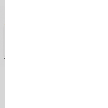
Как выбрать версию
1С:Бухгалтерии
Выбор версии зависит не от вопроса «какая
дешевле», а от того, как компания будет работать.
Сколько пользователей зайдет в базу? Одно юрлицо