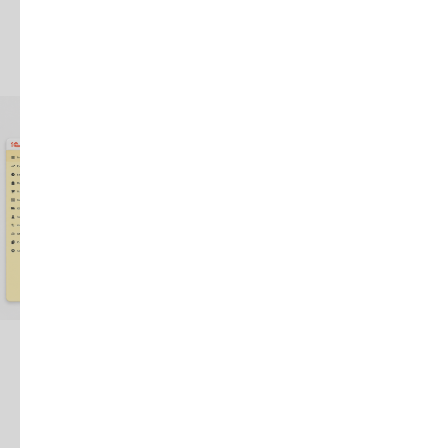
деньги, обязательства, проекты и план-факт.
Обсудить ваш сценарий
Что проверить до покупки
Перед покупкой стоит ответить на несколько
вопросов: сколько будет пользователей, сколько
юрлиц и ИП, нужны ли обмены с банком, ЭДО, ЗУП,