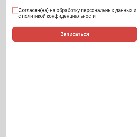
графики, отпуска, больничные, кадровые переводы,
Согласен(на)
на обработку персональных данных
и
премии, удержания и разные способы отражения
с
политикой конфиденциальности
расходов, лучше подключать 1С: ЗУП и настраивать
обмен с бухгалтерией. ЗУП закрывает зарплату
Записаться
и кадровый учет глубже, а в 1С: Бухгалтерию
передаются результаты расчета зарплаты и данные
для отражения в учете.
После обмена с ЗУП нужно проверять периоды,
сотрудников, дубли, подразделения, способы
отражения и документы начислений. Синхронизация
экономит время, но если правила настроены плохо,
ошибки будут быстро размножаться в обеих базах.
Переходить на ЗУП точно стоит, если сотрудников
много, графики сложные, регулярно бывают отпуска
и больничные, нужен кадровый учет, есть разные
начисления и удержания, а бухгалтер тратит много
времени на ручные проверки.