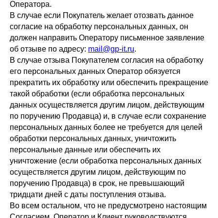
Оператора.
В случае если Покупатель желает отозвать данное
согласие на обработку персональных данных, он
должен направить Оператору письменное заявление
об отзыве по адресу:
mail@gp-it.ru
.
В случае отзыва Покупателем согласия на обработку
его персональных данных Оператор обязуется
«Хорошие люди» – аккредитованная ИТ-
прекратить их обработку или обеспечить прекращение
компания, разработчик модуля P&L для
такой обработки (если обработка персональных
1С:Предприятия 8
данных осуществляется другим лицом, действующим
по поручению Продавца) и, в случае если сохранение
ИНН 8601044590
персональных данных более не требуется для целей
обработки персональных данных, уничтожить
Возможности
@chat_pnl_bot
персональные данные или обеспечить их
Тарифы
hello@1cpnl.ru
уничтожение (если обработка персональных данных
осуществляется другим лицом, действующим по
+7 930 036 02 06
Кейсы
поручению Продавца) в срок, не превышающий
тридцати дней с даты поступления отзыва.
Документация
Во всем остальном, что не предусмотрено настоящим
Статьи
Согласием, Оператор и Клиент руководствуются