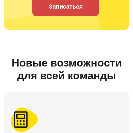
Дашборды
для руководителей
и собственников
Смотрите выручку, прибыль, деньги
и обязательства в удобных дашбордах.
Данные автоматически собираются
из 1С, обновляются в реальном времени
и помогают быстро принимать
управленческие решения
Финансы компании
Панель приборов
Деньги
Платежный календарь
Прибыль