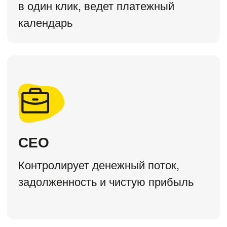
Выбирайте удобный формат
подписки: 3, 6, 12 или 24 месяца
P&L Базовая
5 000 ₽
в месяц
при оплате за год
Выбрать версию
7 дней бесплатно
Инструменты для учета денежных
средств и расчета чистой прибыли
Включает:
Учет денег и ДДС (Cashflow)