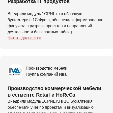
Разработка IT продуктов
Внедрили модуль 1CPNL.ru в облачную
бухгалтерию 1С:Фреш, обеспечили формирование
финучета в разрезе проектов и направлений
деятельности без сложных таблиц
Читать дальше >>
Подойдет мне?
Производство мебели
Все финансы
Группа компаний Ива
компании в одной
Производство коммерческой мебели
программе
в сегменте Retail и HoReCa
Внедрили модуль 1CPNL.ru в 1С:Бухалтерия,
Ведите финансовый и бухгалтерский
обеспечили учет по проектам и визуализацию
учет в одной программе 1С без лишних