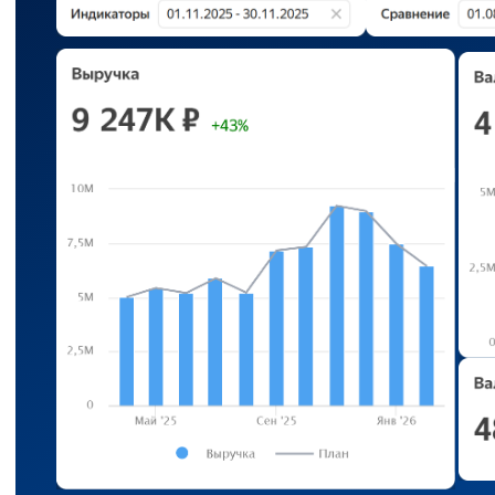
Запишитесь
на презентацию
продукта
online
Эксперт расскажет про модуль P&L,
покажет как с его помощью решить
задачи вашего бизнеса и рассчитает
стоимость внедрения
Записаться