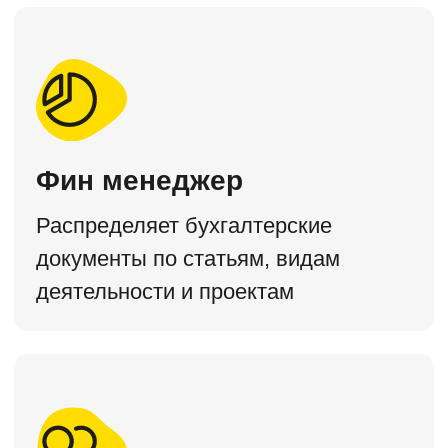
Прибыль и ОПиУ (P&L)
Учет договоров
Платежный календарь
Направления бизнеса
Автоправила
Выгрузка данных
P&L Проф
Популярный
9 500 ₽
в месяц
при оплате за год
Выбрать версию