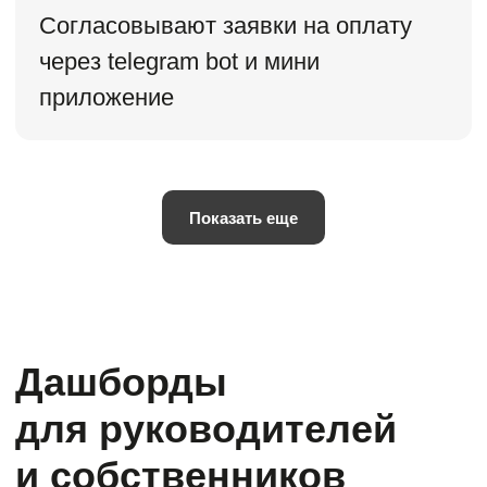
P&L Корп
в месяц
14 000 ₽
при оплате
за год
Выбрать версию
Показать еще
7 дней бесплатно
Инструменты для комплексной
автоматизации финансового учета
Все из тарифа «P&L Проф» +
Управленческий баланс
Незавершенное производство