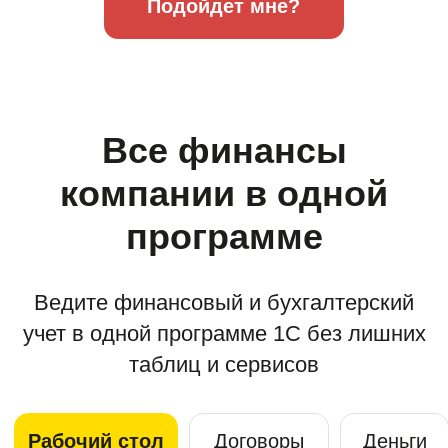
Консультация
по автоматизации
финансов
online
Эксперт расскажет про модуль
P&L, покажет как с его помощью
решить задачи вашего бизнеса
и рассчитает стоимость
внедрения