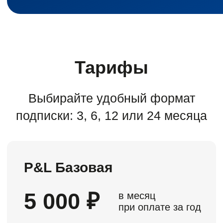
Внедрение
и поддержка
Внедряйте самостоятельно или
с нами — вы не останетесь без
поддержки
Экспресс
внедрение
Настроим формирование ДДС
и ОПиУ, внедрим платежный
календарь и учет по проектам
Срок внедрения: 1 месяц