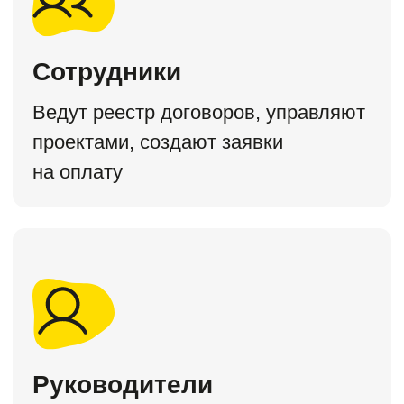
7 дней бесплатно
Инструменты для учета проектов и
план-фактного анализа
Все из тарифа «P&L Базовая» +
Проекты
Планирование БДДС и БДР
Контроль лимитов бюджета
Учет основных средств
Кредиты и займы
Реестр платежей
Дашборды