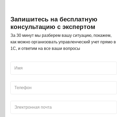
Формирование закрытия КС
Запишитесь на бесплатную
Когда по этапу приходит акт выполненных работ,
консультацию с экспертом
пользователь выделяет все документы и расходы,
За 30 минут мы разберем вашу ситуацию, покажем,
относящиеся к этой КС, указывает месяц признания,
как можно организовать управленческий учет прямо в
и доходы с расходами автоматически переносятся
1С, и ответим на все ваши вопросы
в отчёт P&L в выбранный период.
Без ручных перерасчётов.
Без Excel.
Без двойного учёта.
Система формирует управленческий результат
по этапу автоматически.
Если у вас проектный бизнес с этапным закрытием,
задержками актов и постоянным вопросом «где