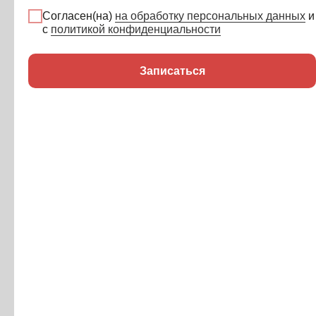
маржа по КС», — логика учёта, скорее всего, требует
Согласен(на)
на обработку персональных данных
и
перестройки.
с
политикой конфиденциальности
Хотите так же — видеть прибыль по этапам
Записаться
и контролировать проект в моменте, а не по итогам
года?
Запишитесь на консультацию — разберём вашу
структуру проектов и покажем, как настроить P&L под
вашу модель работы.
Записаться на консультацию
Что получил клиент
Презентация
Компания получила детализированный ДДС — как
продукта
сводный по компании, так и в разрезе проектов. P&L