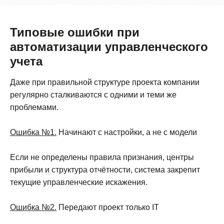
1С:Предприятия 8
Типовые ошибки при
ИНН 8601044590
автоматизации управленческого
Возможности
@chat_pnl_bot
учета
Тарифы
hello@1cpnl.ru
Даже при правильной структуре проекта компании
+7 930 036 02 06
Кейсы
регулярно сталкиваются с одними и теми же
проблемами.
Документация
Статьи
Ошибка №1.
Начинают с настройки, а не с модели
Партнерам
Если не определены правила признания, центры
Блог
прибыли и структура отчётности, система закрепит
текущие управленческие искажения.
О компании
Ошибка №2.
Передают проект только IT
Консультация