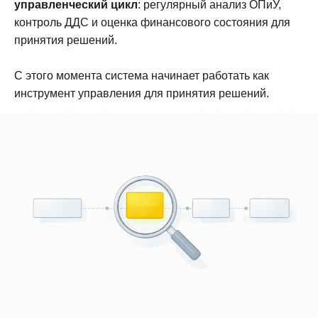
управленческий цикл
: регулярный анализ ОПиУ,
контроль ДДС и оценка финансового состояния для
Презентация
принятия решений.
продукта
С этого момента система начинает работать как
Эксперт расскажет про модуль P&L,
инструмент управления для принятия решений.
покажет как с его помощью решить
задачи вашего бизнеса и рассчитает
стоимость внедрения
Записаться
«Хорошие люди» – аккредитованная ИТ-
компания, разработчик модуля P&L для