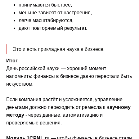
принимаются быстрее,
меньше зависят от настроения,
«Хорошие люди» – аккредитованная ИТ-
легче масштабируются,
компания, разработчик модуля P&L для
дают повторяемый результат.
1С:Предприятия 8
ИНН 8601044590
Это и есть прикладная наука в бизнесе.
Возможности
@chat_pnl_bot
Итог
День российской науки — хороший момент
Тарифы
hello@1cpnl.ru
напомнить: финансы в бизнесе давно перестали быть
+7 930 036 02 06
Кейсы
искусством.
Документация
Если компания растёт и усложняется, управление
Статьи
деньгами должно переходить от ремесла к
научному
методу
- через данные, автоматизацию и
Партнерам
проверяемые решения.
Блог
О компании
Модуль 1CPNL.ru
— чтобы финансы в бизнесе стали