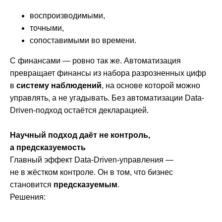
воспроизводимыми,
точными,
сопоставимыми во времени.
Презентация
С финансами — ровно так же. Автоматизация
продукта
превращает финансы из набора разрозненных цифр
в
систему наблюдений
, на основе которой можно
Эксперт расскажет про модуль P&L,
управлять, а не угадывать. Без автоматизации Data-
покажет как с его помощью решить
Driven-подход остаётся декларацией.
задачи вашего бизнеса и рассчитает
стоимость внедрения
Научный подход даёт не контроль,
а предсказуемость
Записаться
Главный эффект Data-Driven-управления —
не в жёстком контроле. Он в том, что бизнес
становится
предсказуемым
.
Решения: