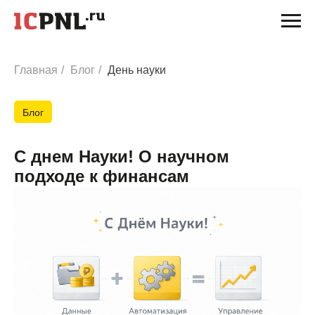
Главная
/
Блог
/
День науки
Блог
С днем Науки! О научном
подходе к финансам