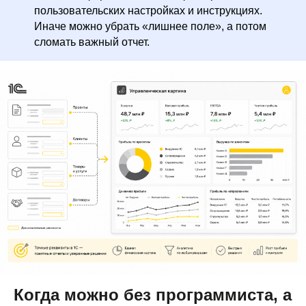
Презентация
пользовательских настройках и инструкциях.
продукта
Иначе можно убрать «лишнее поле», а потом
сломать важный отчет.
Эксперт расскажет про модуль P&L,
покажет как с его помощью решить
задачи вашего бизнеса и рассчитает
стоимость внедрения
Записаться
«Хорошие люди» – аккредитованная ИТ-
компания, разработчик модуля P&L для
Когда можно без программиста, а
1С:Предприятия 8