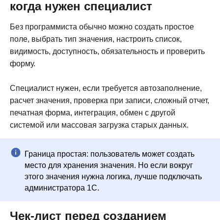
когда нужен специалист
ИНН 8601044590
Без программиста обычно можно создать простое
Возможности
@chat_pnl_bot
поле, выбрать тип значения, настроить список,
видимость, доступность, обязательность и проверить
Тарифы
hello@1cpnl.ru
форму.
+7 930 036 02 06
Кейсы
Специалист нужен, если требуется автозаполнение,
Документация
расчет значения, проверка при записи, сложный отчет,
Статьи
печатная форма, интеграция, обмен с другой
системой или массовая загрузка старых данных.
Партнерам
Блог
Граница простая: пользователь может создать
О компании
место для хранения значения. Но если вокруг
этого значения нужна логика, лучше подключать
администратора 1С.
Консультация
Чек-лист перед созданием