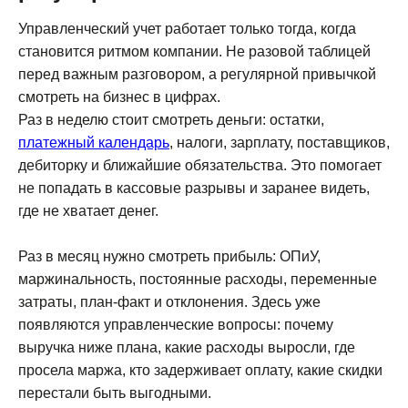
«Хорошие люди» – аккредитованная ИТ-
компания, разработчик модуля P&L для
Управленческий учет работает только тогда, когда
1С:Предприятия 8
становится ритмом компании. Не разовой таблицей
перед важным разговором, а регулярной привычкой
ИНН 8601044590
смотреть на бизнес в цифрах.
Возможности
Раз в неделю стоит смотреть деньги: остатки,
@chat_pnl_bot
платежный календарь
, налоги, зарплату, поставщиков,
Тарифы
hello@1cpnl.ru
дебиторку и ближайшие обязательства. Это помогает
+7 930 036 02 06
Кейсы
не попадать в кассовые разрывы и заранее видеть,
где не хватает денег.
Документация
Статьи
Раз в месяц нужно смотреть прибыль: ОПиУ,
маржинальность, постоянные расходы, переменные
Партнерам
затраты, план-факт и отклонения. Здесь уже
Блог
появляются управленческие вопросы: почему
выручка ниже плана, какие расходы выросли, где
О компании
просела маржа, кто задерживает оплату, какие скидки
перестали быть выгодными.