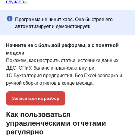
случаев».
Презентация
Программа не чинит хаос. Она быстрее его
продукта
автоматизирует и демонстрирует.
Эксперт расскажет про модуль P&L,
Начните не с большой реформы, а с понятной
покажет как с его помощью решить
модели
задачи вашего бизнеса и рассчитает
Покажем, как настроить статьи, источники данных,
стоимость внедрения
ДДС, ОПиУ, баланс и план-факт внутри
1С:Бухгалтерия предприятия. Без Excel-зоопарка и
Записаться
ручной сборки отчетов в конце месяца.
Записаться на разбор
Как пользоваться
управленческими отчетами
регулярно