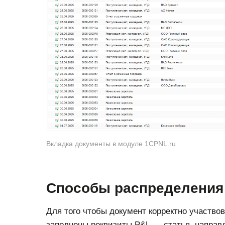
Вкладка документы в модуле 1CPNL.ru
Способы распределения 
Для того чтобы документ корректно участв
заполнены реквизиты P&L — статья, направл