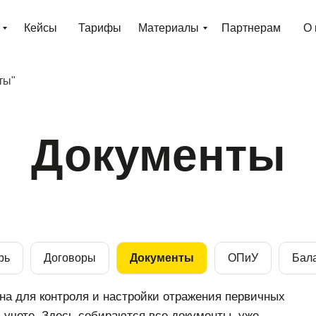
Кейсы
Тарифы
Материалы
Партнерам
О 
ты"
Документы
рь
Договоры
Документы
ОПиУ
Бал
на для контроля и настройки отражения первичных
 учете. Здесь собираются все документы, уже