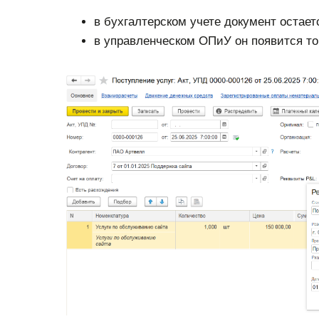
в бухгалтерском учете документ остает
в управленческом ОПиУ он появится той