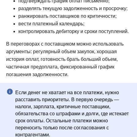
подтверждать график оплат письменно;
разделять текущую задолженность и просрочку;
ранжировать поставщиков по критичности;
вести платежный календарь;
контролировать дебиторку и сроки поступлений.
В переговорах с поставщиком можно использовать
«Хорошие люди» – аккредитованная ИТ-
аргументы: регулярный объем закупок, хорошая
компания, разработчик модуля P&L для
1С:Предприятия 8
история оплат, готовность брать больший объем,
частичная предоплата, фиксированный график
ИНН 8601044590
погашения задолженности.
Возможности
@chat_pnl_bot
Если денег не хватает на все платежи, нужно
Тарифы
hello@1cpnl.ru
расставить приоритеты. В первую очередь —
налоги, зарплата, критичные поставщики,
+7 930 036 02 06
Кейсы
обязательства со штрафами и долги, где истекает
Документация
срок оплаты. Остальные платежи можно
переносить только после согласования с
Статьи
контрагентами.