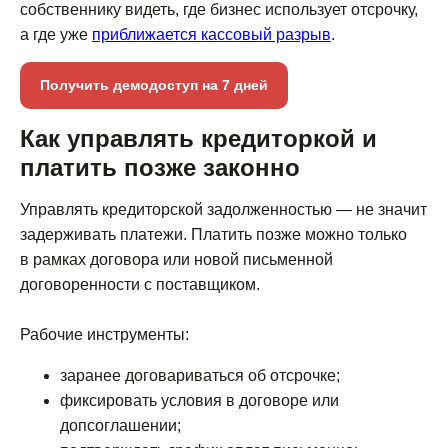
собственнику видеть, где бизнес использует отсрочку,
а где уже
приближается кассовый разрыв
.
Получить демодоступ на 7 дней
Как управлять кредиторкой и
платить позже законно
Презентация
Управлять кредиторской задолженностью — не значит
задерживать платежи. Платить позже можно только
продукта
в рамках договора или новой письменной
договоренности с поставщиком.
Эксперт расскажет про модуль P&L,
покажет как с его помощью решить
задачи вашего бизнеса и рассчитает
Рабочие инструменты:
стоимость внедрения
заранее договариваться об отсрочке;
фиксировать условия в договоре или
Записаться
допсоглашении;