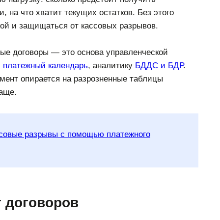
и, на что хватит текущих остатков. Без этого
кой и защищаться от кассовых разрывов.
ные договоры — это основа управленческой
,
платежный календарь
, аналитику
БДДС и БДР
.
жмент опирается на разрозненные таблицы
аще.
ассовые разрывы с помощью платежного
т договоров