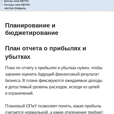
Записаться
Планирование и
бюджетирование
План отчета о прибылях и
«Хорошие люди» – аккредитованная ИТ-
убытках
компания, разработчик модуля P&L для
1С:Предприятия 8
План по отчету о прибылях и убытках нужен, чтобы
ИНН 8601044590
заранее оценить будущий финансовый результат
бизнеса. В плане фиксируются ожидаемые доходы
Возможности
@chat_pnl_bot
и допустимый уровень расходов, исходя из целей
Тарифы
hello@1cpnl.ru
и ограничений.
+7 930 036 02 06
Кейсы
Плановый ОПиУ позволяет понять, какая прибыль
Документация
считается нормальной, а какие отклонения требуют