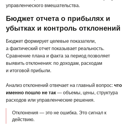
управленческого вмешательства.
Статьи
Бюджет отчета о прибылях и
Партнерам
убытках и контроль отклонений
Блог
Бюджет формирует целевые показатели,
О компании
а фактический отчет показывает реальность.
Сравнение плана и факта за период позволяет
Консультация
выявить отклонения: по доходам, расходам
и итоговой прибыли.
Анализ отклонений отвечает на главный вопрос:
что
именно пошло не так
— объемы, цены, структура
расходов или управленческие решения.
© 2026 г.
Политика конфиденциальности
Отклонения — это не ошибка. Это сигнал к
Согласие на обработку персональных данных
действию.