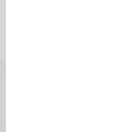
Собственник: итоги, динамика, топ-5 статей,
тренды.
Финменеджер: детализация до документа,
причины отклонений.
Внедренец: контроль обязательных реквизитов и
«пустых» статей.