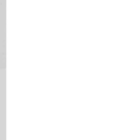
Продажи и заказы: от заявки до
отгрузки и оплаты
Цепочка простая: заказ → отгрузка/акт → оплата.
Контроль: статусы, просрочки, неоплаченные
отгрузки, предоплаты, возвраты. Если заказ живет
отдельно от оплаты, вы не понимаете «где деньги
зависли». Если отгрузка живет отдельно