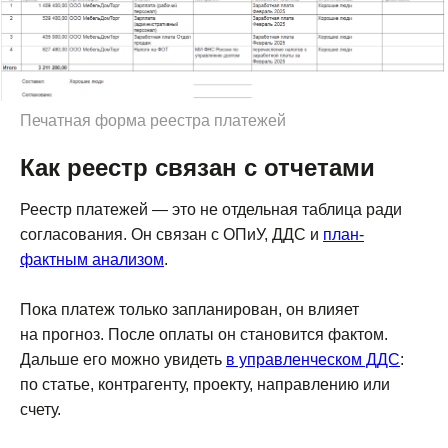
Печатная форма реестра платежей
Как реестр связан с отчетами
«Хорошие люди» – аккредитованная ИТ-
компания, разработчик модуля P&L для
1С:Предприятия 8
Реестр платежей — это не отдельная таблица ради
согласования. Он связан с ОПиУ, ДДС и
план-
ИНН 8601044590
фактным анализом
.
Возможности
@chat_pnl_bot
Пока платеж только запланирован, он влияет
Тарифы
hello@1cpnl.ru
на прогноз. После оплаты он становится фактом.
Дальше его можно увидеть
в управленческом ДДС
:
+7 930 036 02 06
Кейсы
по статье, контрагенту, проекту, направлению или
Документация
счету.
Статьи