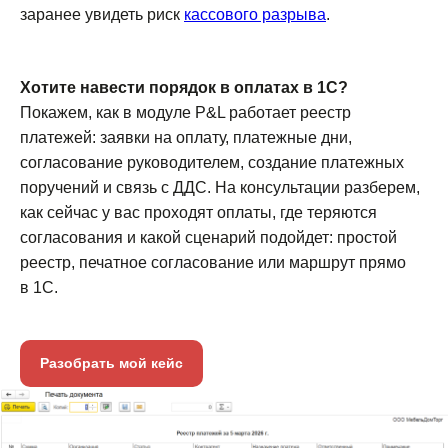
заранее увидеть риск
кассового разрыва
.
Хотите навести порядок в оплатах в 1С?
Покажем, как в модуле P&L работает реестр
платежей: заявки на оплату, платежные дни,
согласование руководителем, создание платежных
поручений и связь с ДДС. На консультации разберем,
как сейчас у вас проходят оплаты, где теряются
Презентация
согласования и какой сценарий подойдет: простой
продукта
реестр, печатное согласование или маршрут прямо
в 1С.
Эксперт расскажет про модуль P&L,
покажет как с его помощью решить
задачи вашего бизнеса и рассчитает
Разобрать мой кейс
стоимость внедрения
Записаться